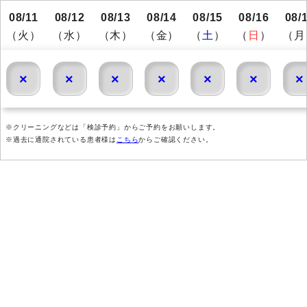
08/11
08/12
08/13
08/14
08/15
08/16
08/
（火）
（水）
（木）
（金）
（
土
）
（
日
）
（月
×
×
×
×
×
×
×
※クリーニングなどは「検診予約」からご予約をお願いします。
※過去に通院されている患者様は
こちら
からご確認ください。