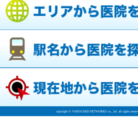
copyright © VANGUARD NETWORKS co., ltd. all rights reserv