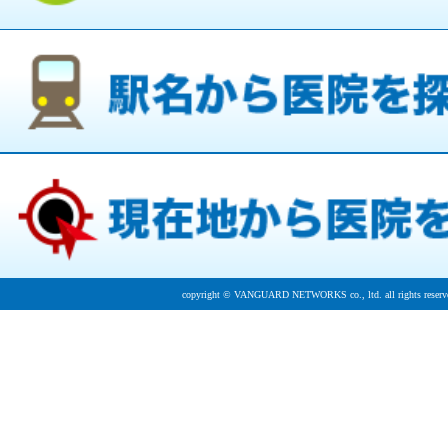
copyright © VANGUARD NETWORKS co., ltd. all rights reserv