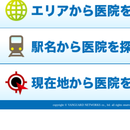
copyright © VANGUARD NETWORKS co., ltd. all rights reserv