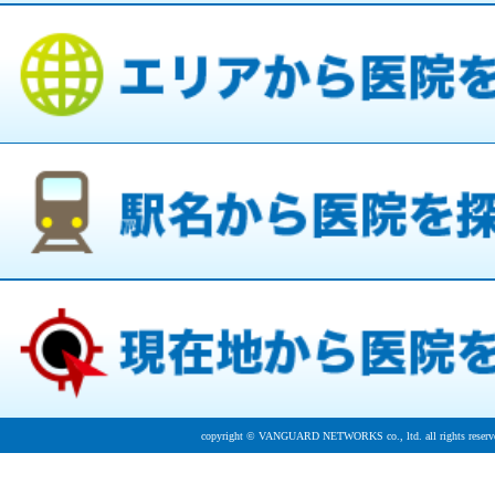
copyright © VANGUARD NETWORKS co., ltd. all rights reserv