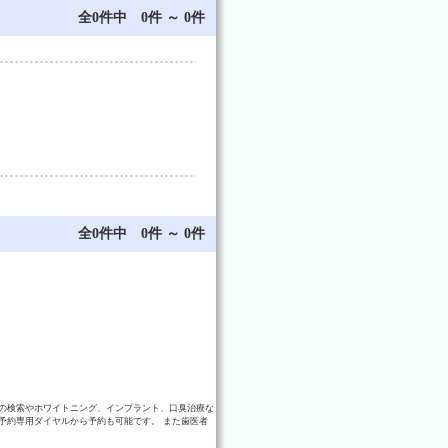
全0件中 0件 ～ 0件
全0件中 0件 ～ 0件
の検索やホワイトニング、インプラント、口臭治療な
予約専用ダイヤルから予約も可能です。 また歯医者