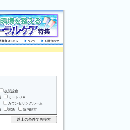
夜間診療
場
カードＯＫ
ム
カウンセリングルーム
約
駅近
院内処方