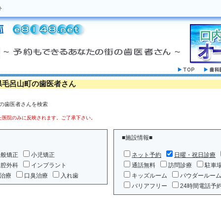
ト
県毛呂山町の歯医者さん
」の歯医者さんを検索
医院のみに反映されます。ご了承下さい。
■施設情報■
一般矯正
小児矯正
ネット予約
日曜・祝日診療
口腔外科
インプラント
通話無料
訪問診療
駐車
治療
口臭治療
入れ歯
キッズルーム
パウダールー
バリアフリー
24時間電話予