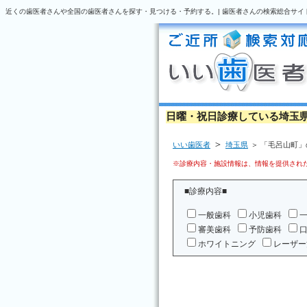
近くの歯医者さんや全国の歯医者さんを探す・見つける・予約する。| 歯医者さんの検索総合サイ
日曜・祝日診療している埼玉
＞
いい歯医者
埼玉県
＞ 「毛呂山町
※診療内容・施設情報は、情報を提供された
■診療内容■
一般歯科
小児歯科
審美歯科
予防歯科
ホワイトニング
レーザー