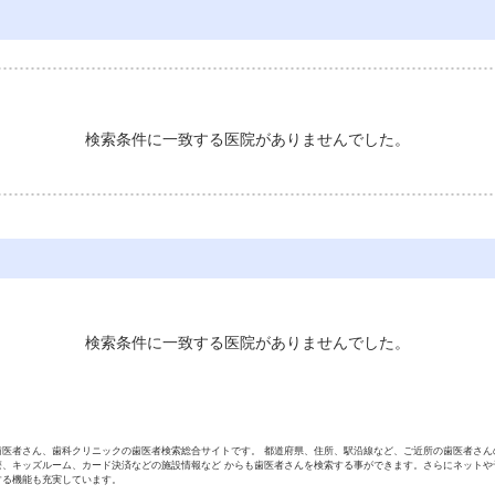
検索条件に一致する医院がありませんでした。
検索条件に一致する医院がありませんでした。
歯医者さん、歯科クリニックの歯医者検索総合サイトです。 都道府県、住所、駅沿線など、ご近所の歯医者さん
療、キッズルーム、カード決済などの施設情報など からも歯医者さんを検索する事ができます。さらにネットや
する機能も充実しています。