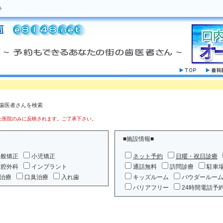
ト
の歯医者さんを検索
医院のみに反映されます。ご了承下さい。
■施設情報■
一般矯正
小児矯正
ネット予約
日曜・祝日診療
口腔外科
インプラント
通話無料
訪問診療
駐車
治療
口臭治療
入れ歯
キッズルーム
パウダールー
バリアフリー
24時間電話予