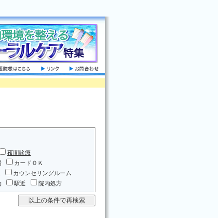
夜間診療
場
カードＯＫ
ム
カウンセリングルーム
約
駅近
院内処方