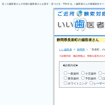
近くの歯医者さんや全国の歯医者さんを探す・見つける・予約する。| 歯医者さんの検索総合サイ
静岡県長泉町の歯医者さん
＞
いい歯医者
静岡県
＞ 「長泉町」
※診療内容・施設情報は、情報を提供された
■診療内容■
一般歯科
小児歯科
審美歯科
予防歯科
ホワイトニング
レーザー