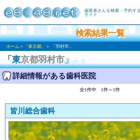
歯医者さんを検索・予約す
サイト
検索結果一覧
ホーム
＞
「東京都」
＞ 「羽村市」
「東京都羽村市」
詳細情報がある歯科医院
全1件中 1件～1件
皆川総合歯科