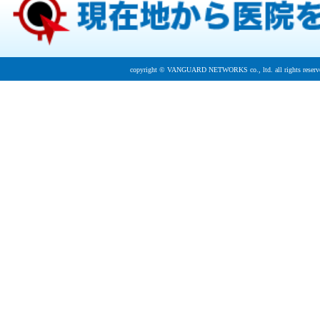
copyright © VANGUARD NETWORKS co., ltd. all rights reserv