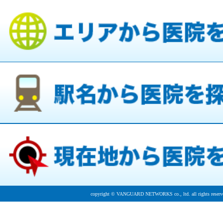
copyright © VANGUARD NETWORKS co., ltd. all rights reserv