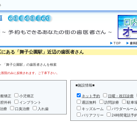
ト
区にある「舞子公園駅」近辺の歯医者さん
＞ 「舞子公園駅」の歯医者さんを検索
医院のみに反映されます。ご了承下さい。
■施設情報■
一般矯正
小児矯正
ネット予約
日曜・祝日診療
口腔外科
インプラント
通話無料
訪問診療
駐車
治療
口臭治療
入れ歯
キッズルーム
パウダールー
バリアフリー
24時間電話予