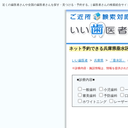
近くの歯医者さんや全国の歯医者さんを探す・見つける・予約する。| 歯医者さんの検索総合サイ
ネット予約できる兵庫県垂水
＞
＞
いい歯医者
兵庫県
「垂水区」
※診療内容・施設情報は、情報を提供された
■診療内容■
一般歯科
小児歯科
審美歯科
予防歯科
ホワイトニング
レーザー