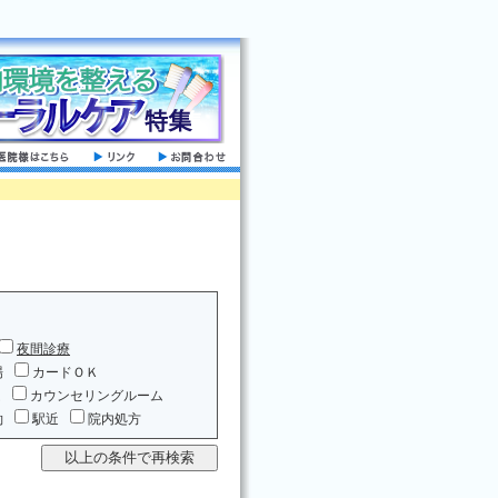
夜間診療
場
カードＯＫ
ム
カウンセリングルーム
約
駅近
院内処方