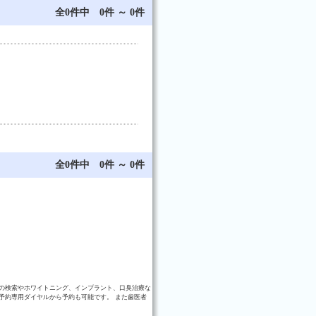
全0件中 0件 ～ 0件
全0件中 0件 ～ 0件
の検索やホワイトニング、インプラント、口臭治療な
予約専用ダイヤルから予約も可能です。 また歯医者