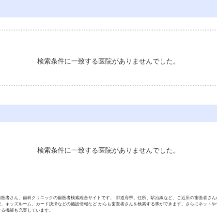
検索条件に一致する医院がありませんでした。
検索条件に一致する医院がありませんでした。
歯医者さん、歯科クリニックの歯医者検索総合サイトです。 都道府県、住所、駅沿線など、ご近所の歯医者さん
療、キッズルーム、カード決済などの施設情報など からも歯医者さんを検索する事ができます。さらにネットや
する機能も充実しています。