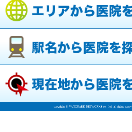
copyright © VANGUARD NETWORKS co., ltd. all rights reserv