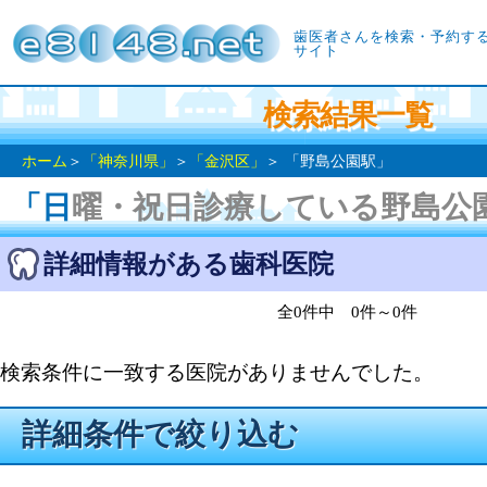
歯医者さんを検索・予約す
サイト
検索結果一覧
ホーム
＞
「神奈川県」
＞
「金沢区」
＞ 「野島公園駅」
「日曜・祝日診療している野島公
詳細情報がある歯科医院
全0件中 0件～0件
検索条件に一致する医院がありませんでした。
詳細条件で絞り込む