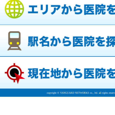
copyright © VANGUARD NETWORKS co., ltd. all rights reserv