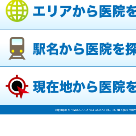
copyright © VANGUARD NETWORKS co., ltd. all rights reserv