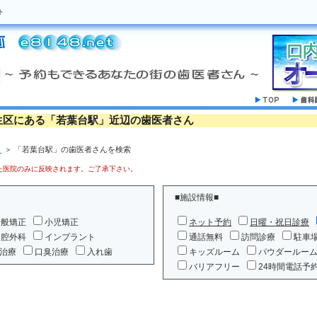
ト
生区にある「若葉台駅」近辺の歯医者さん
」
＞ 「若葉台駅」の歯医者さんを検索
医院のみに反映されます。ご了承下さい。
■施設情報■
一般矯正
小児矯正
ネット予約
日曜・祝日診療
口腔外科
インプラント
通話無料
訪問診療
駐車
治療
口臭治療
入れ歯
キッズルーム
パウダールー
バリアフリー
24時間電話予