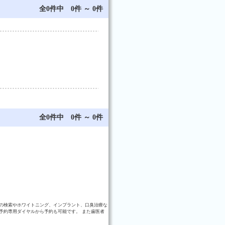
全0件中 0件 ～ 0件
全0件中 0件 ～ 0件
の検索やホワイトニング、インプラント、口臭治療な
予約専用ダイヤルから予約も可能です。 また歯医者