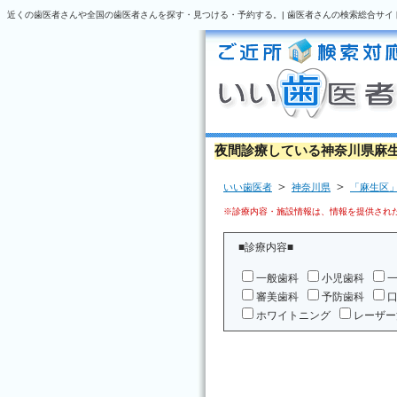
近くの歯医者さんや全国の歯医者さんを探す・見つける・予約する。| 歯医者さんの検索総合サイ
夜間診療している神奈川県麻
＞
＞
いい歯医者
神奈川県
「麻生区
※診療内容・施設情報は、情報を提供された
■診療内容■
一般歯科
小児歯科
審美歯科
予防歯科
ホワイトニング
レーザー