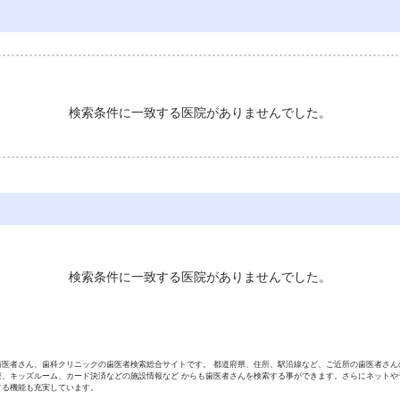
検索条件に一致する医院がありませんでした。
検索条件に一致する医院がありませんでした。
歯医者さん、歯科クリニックの歯医者検索総合サイトです。 都道府県、住所、駅沿線など、ご近所の歯医者さん
療、キッズルーム、カード決済などの施設情報など からも歯医者さんを検索する事ができます。さらにネットや
する機能も充実しています。