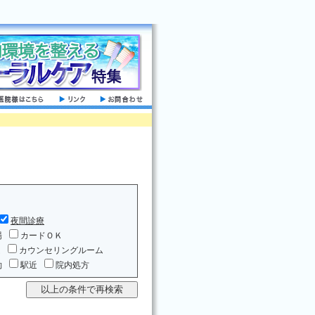
夜間診療
場
カードＯＫ
ム
カウンセリングルーム
約
駅近
院内処方