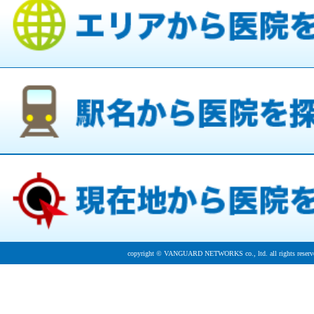
copyright © VANGUARD NETWORKS co., ltd. all rights reserv