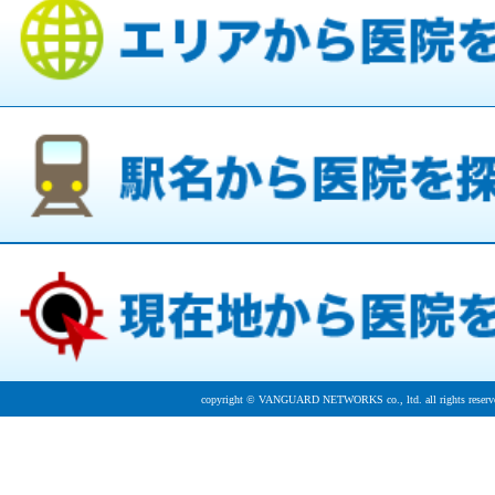
copyright © VANGUARD NETWORKS co., ltd. all rights reserv