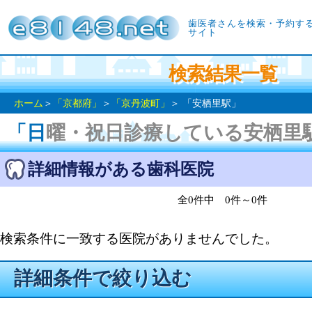
歯医者さんを検索・予約す
サイト
検索結果一覧
ホーム
＞
「京都府」
＞
「京丹波町」
＞ 「安栖里駅」
「日曜・祝日診療している安栖里
詳細情報がある歯科医院
全0件中 0件～0件
検索条件に一致する医院がありませんでした。
詳細条件で絞り込む