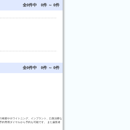
全0件中 0件 ～ 0件
全0件中 0件 ～ 0件
の検索やホワイトニング、インプラント、口臭治療な
予約専用ダイヤルから予約も可能です。 また歯医者