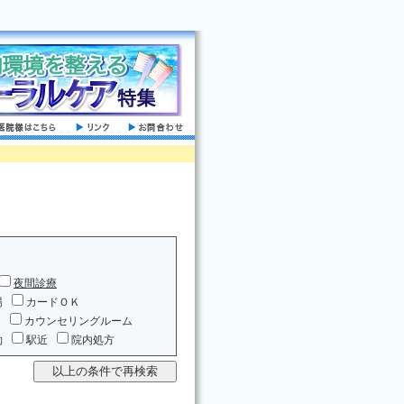
夜間診療
場
カードＯＫ
ム
カウンセリングルーム
約
駅近
院内処方