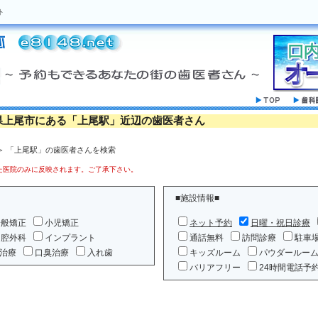
ト
県上尾市にある「上尾駅」近辺の歯医者さん
＞ 「上尾駅」の歯医者さんを検索
医院のみに反映されます。ご了承下さい。
■施設情報■
一般矯正
小児矯正
ネット予約
日曜・祝日診療
口腔外科
インプラント
通話無料
訪問診療
駐車
治療
口臭治療
入れ歯
キッズルーム
パウダールー
バリアフリー
24時間電話予