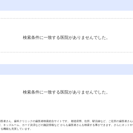
検索条件に一致する医院がありませんでした。
検索条件に一致する医院がありませんでした。
歯医者さん、歯科クリニックの歯医者検索総合サイトです。 都道府県、住所、駅沿線など、ご近所の歯医者さん
療、キッズルーム、カード決済などの施設情報など からも歯医者さんを検索する事ができます。さらにネットや
する機能も充実しています。