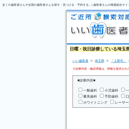
近くの歯医者さんや全国の歯医者さんを探す・見つける・予約する。| 歯医者さんの検索総合サイ
日曜・祝日診療している埼玉
＞
＞
いい歯医者
埼玉県
「上尾市」
※診療内容・施設情報は、情報を提供された
■診療内容■
一般歯科
小児歯科
審美歯科
予防歯科
ホワイトニング
レーザー