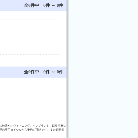
全0件中 0件 ～ 0件
全0件中 0件 ～ 0件
の検索やホワイトニング、インプラント、口臭治療な
予約専用ダイヤルから予約も可能です。 また歯医者