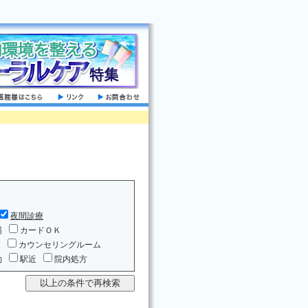
夜間診療
場
カードＯＫ
ム
カウンセリングルーム
約
駅近
院内処方