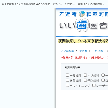
近くの歯医者さんや全国の歯医者さんを探す・見つける・予約する。| 歯医者さんの検索総合サイ
夜間診療している東京都渋谷
＞
＞
いい歯医者
東京都
「渋谷区」
※診療内容・施設情報は、情報を提供された
■診療内容■
一般歯科
小児歯科
審美歯科
予防歯科
ホワイトニング
レーザー