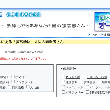
ト
区にある「参宮橋駅」近辺の歯医者さん
＞ 「参宮橋駅」の歯医者さんを検索
医院のみに反映されます。ご了承下さい。
■施設情報■
一般矯正
小児矯正
ネット予約
日曜・祝日診療
口腔外科
インプラント
通話無料
訪問診療
駐車
治療
口臭治療
入れ歯
キッズルーム
パウダールー
バリアフリー
24時間電話予