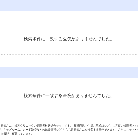
検索条件に一致する医院がありませんでした。
検索条件に一致する医院がありませんでした。
歯医者さん、歯科クリニックの歯医者検索総合サイトです。 都道府県、住所、駅沿線など、ご近所の歯医者さん
療、キッズルーム、カード決済などの施設情報など からも歯医者さんを検索する事ができます。さらにネットや
する機能も充実しています。