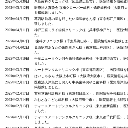
2025年05月30日
八島歯科クリニック様（広島県広島市）、医院情報を掲載致
2025年05月12日
医療法人真摯会 京橋クローバー歯科・矯正歯科様（大阪府
を掲載致しました。
2025年04月17日
葛西駅前君の歯を残したい歯医者さん様（東京都江戸川区）
致しました。
2025年04月11日
神戸三宮ミライ歯科クリニック様（兵庫県神戸市）、医院情
た。
2025年04月07日
J歯科クリニック様（千葉県流山市）、医院情報を掲載致し
2025年04月02日
葛西駅前あなたの歯医者さん様（東京都江戸川区）、医院情
た。
2025年03月19日
千葉ニュータウン河合歯科矯正歯科様（千葉県印西市）、医
ました。
2025年03月17日
ルートデンタルクリニック様（東京都目黒区）、医院情報を
2025年02月19日
はいしゃさん 大阪上本町様（大阪府大阪市）、医院情報を
2025年02月17日
医療法人津島にしおわり中央歯科おやこ歯科様（愛知県津島
掲載致しました。
2025年02月17日
玄和堂歯科診療所様（東京都目黒区）、医院情報を掲載致し
2025年02月14日
Joおとなこども歯科様（大阪府豊中市）、医院情報を掲載致
2025年02月13日
ティースアートデンタルクリニック様（東京都新宿区）、医
ました。
2025年02月13日
ティースアートデンタルクリニック様（東京都千代田区）、
しました。