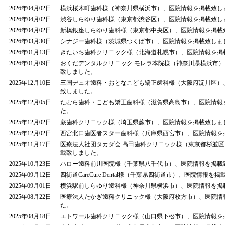
2026年04月02日
横浜桜木町歯科様（神奈川県横浜市）、医院情報を掲載致し
2026年04月02日
渋谷しらゆり歯科様（東京都渋谷区）、医院情報を掲載致し
2026年04月02日
新橋銀座しらゆり歯科様（東京都中央区）、医院情報を掲載
2026年03月30日
シナジー歯科様（茨城県つくば市）、医院情報を掲載致しま
2026年01月13日
きたいち歯科クリニック様（北海道札幌市）、医院情報を掲
2026年01月09日
おくだデンタルクリニック モレラ本院様（神奈川県横浜市
致しました。
2025年12月10日
三国デュオ歯科・おとなこども矯正歯科様（大阪府淀川区）
致しました。
2025年12月05日
たむら歯科・こども矯正歯科様（滋賀県高島市）、医院情報
た。
2025年12月02日
蕨歯科クリニック様（埼玉県蕨市）、医院情報を掲載致しま
2025年12月02日
西宮北口歯医者スター歯科様（兵庫県西宮市）、医院情報を
2025年11月17日
医療法人社団タカダ会 高田歯科クリニック様（東京都杉並
載致しました。
2025年10月23日
ハロー歯科前川医院様（千葉県八千代市）、医院情報を掲載
2025年09月12日
四街道CareCure Dental様（千葉県四街道市）、医院情報を
2025年09月01日
横浜駅前しらゆり歯科様（神奈川県横浜市）、医院情報を掲
2025年08月22日
医療法人たかぎ歯科クリニック様（大阪府枚方市）、医院情
た。
2025年08月18日
エトワール歯科クリニック様（山口県下松市）、医院情報を