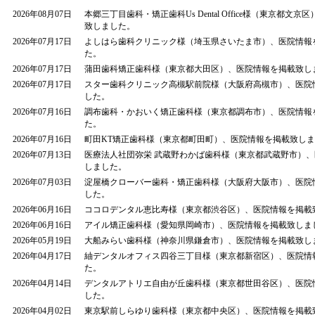
2026年08月07日
本郷三丁目歯科・矯正歯科Us Dental Office様（東京都文
致しました。
2026年07月17日
よしはら歯科クリニック様（埼玉県さいたま市）、医院情報
た。
2026年07月17日
蒲田歯科矯正歯科様（東京都大田区）、医院情報を掲載致し
2026年07月17日
スター歯科クリニック高槻駅前院様（大阪府高槻市）、医院
した。
2026年07月16日
調布歯科・かおいく矯正歯科様（東京都調布市）、医院情報
た。
2026年07月16日
町田KT矯正歯科様（東京都町田町）、医院情報を掲載致し
2026年07月13日
医療法人社団弥栄 武蔵野わかば歯科様（東京都武蔵野市）
しました。
2026年07月03日
淀屋橋クローバー歯科・矯正歯科様（大阪府大阪市）、医院
した。
2026年06月16日
ココロデンタル恵比寿様（東京都渋谷区）、医院情報を掲載
2026年06月16日
アイル矯正歯科様（愛知県岡崎市）、医院情報を掲載致しま
2026年05月19日
大船みらい歯科様（神奈川県鎌倉市）、医院情報を掲載致し
2026年04月17日
紬デンタルオフィス四谷三丁目様（東京都新宿区）、医院情
た。
2026年04月14日
デンタルアトリエ自由が丘歯科様（東京都世田谷区）、医院
した。
2026年04月02日
東京駅前しらゆり歯科様（東京都中央区）、医院情報を掲載