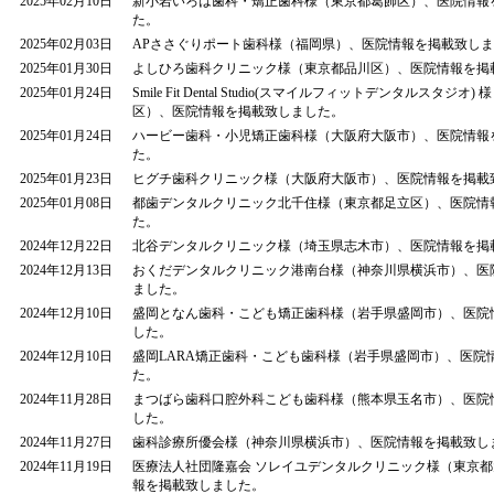
2025年02月10日
新小岩いろは歯科・矯正歯科様（東京都葛飾区）、医院情報
た。
2025年02月03日
APささぐりポート歯科様（福岡県）、医院情報を掲載致し
2025年01月30日
よしひろ歯科クリニック様（東京都品川区）、医院情報を掲
2025年01月24日
Smile Fit Dental Studio(スマイルフィットデンタルスタジオ
区）、医院情報を掲載致しました。
2025年01月24日
ハービー歯科・小児矯正歯科様（大阪府大阪市）、医院情報
た。
2025年01月23日
ヒグチ歯科クリニック様（大阪府大阪市）、医院情報を掲載
2025年01月08日
都歯デンタルクリニック北千住様（東京都足立区）、医院情
た。
2024年12月22日
北谷デンタルクリニック様（埼玉県志木市）、医院情報を掲
2024年12月13日
おくだデンタルクリニック港南台様（神奈川県横浜市）、医
ました。
2024年12月10日
盛岡となん歯科・こども矯正歯科様（岩手県盛岡市）、医院
した。
2024年12月10日
盛岡LARA矯正歯科・こども歯科様（岩手県盛岡市）、医院
た。
2024年11月28日
まつばら歯科口腔外科こども歯科様（熊本県玉名市）、医院
した。
2024年11月27日
歯科診療所優会様（神奈川県横浜市）、医院情報を掲載致し
2024年11月19日
医療法人社団隆嘉会 ソレイユデンタルクリニック様（東京
報を掲載致しました。