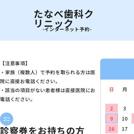
たなべ歯科ク
リニック
-インターネット予約-
【注意事項】
・家族（複数人）で予約を取られる方は医
院に直接お電話ください。
日
月
・該当の項目がない患者様は直接医院にお
電話ください。
2
3
9
10
診察券をお持ちの方
16
17