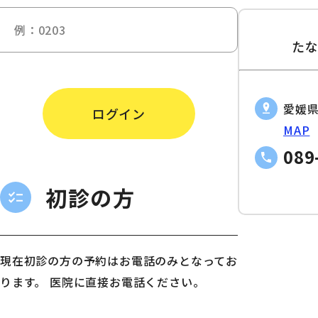
た
愛媛県
ログイン
MAP
089
初診の方
現在初診の方の予約はお電話のみとなってお
ります。 医院に直接お電話ください。