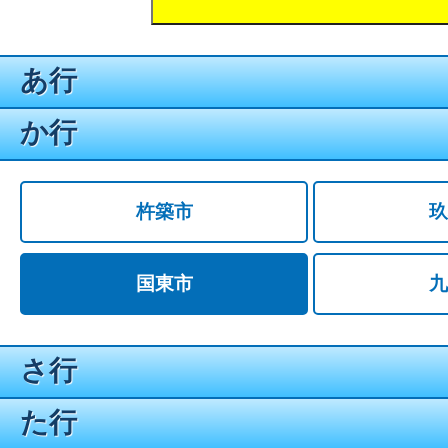
あ行
か行
杵築市
玖
国東市
九
さ行
た行