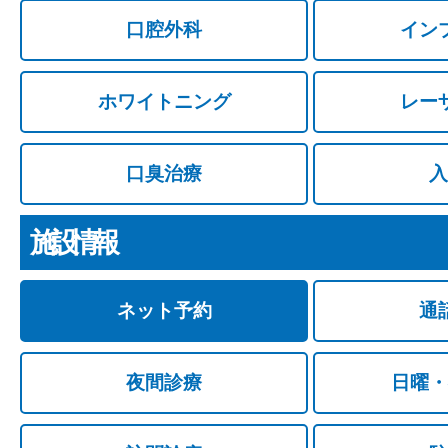
口腔外科
イン
ホワイトニング
レー
口臭治療
入
施設情報
ネット予約
通
夜間診療
日曜・