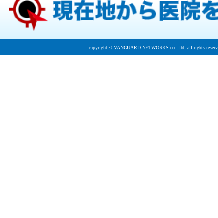
copyright © VANGUARD NETWORKS co., ltd. all rights reserv