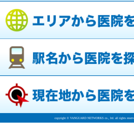
copyright © VANGUARD NETWORKS co., ltd. all rights reserv