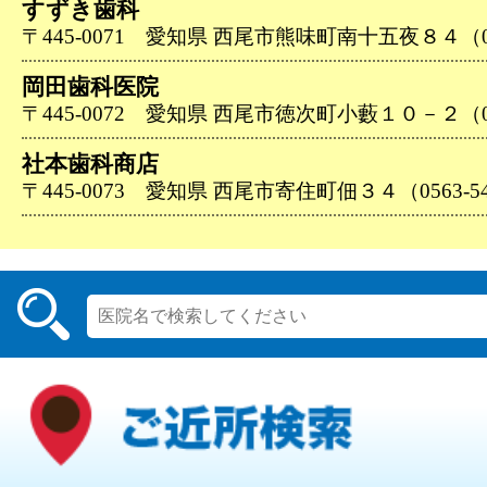
すずき歯科
〒445-0071 愛知県 西尾市熊味町南十五夜８４（056
岡田歯科医院
〒445-0072 愛知県 西尾市徳次町小藪１０－２（056
社本歯科商店
〒445-0073 愛知県 西尾市寄住町佃３４（0563-54