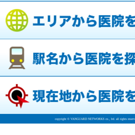
copyright © VANGUARD NETWORKS co., ltd. all rights reserv