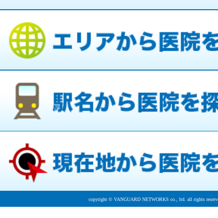
copyright © VANGUARD NETWORKS co., ltd. all rights reserv