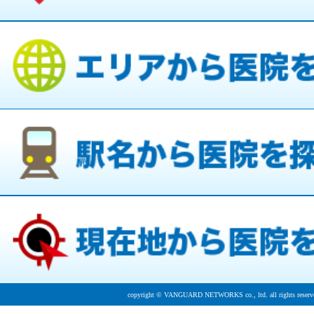
copyright © VANGUARD NETWORKS co., ltd. all rights reserv