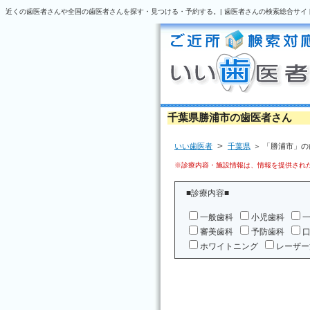
近くの歯医者さんや全国の歯医者さんを探す・見つける・予約する。| 歯医者さんの検索総合サイ
千葉県勝浦市の歯医者さん
＞
いい歯医者
千葉県
＞ 「勝浦市」
※診療内容・施設情報は、情報を提供された
■診療内容■
一般歯科
小児歯科
審美歯科
予防歯科
ホワイトニング
レーザー