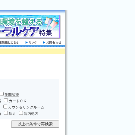
夜間診療
場
カードＯＫ
ム
カウンセリングルーム
約
駅近
院内処方