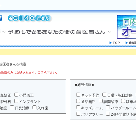
ト
の歯医者さんを検索
医院のみに反映されます。ご了承下さい。
■施設情報■
一般矯正
小児矯正
ネット予約
日曜・祝日診療
口腔外科
インプラント
通話無料
訪問診療
駐車
治療
口臭治療
入れ歯
キッズルーム
パウダールー
バリアフリー
24時間電話予