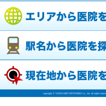
copyright © VANGUARD NETWORKS co., ltd. all rights reserv