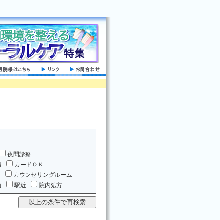
夜間診療
場
カードＯＫ
ム
カウンセリングルーム
約
駅近
院内処方