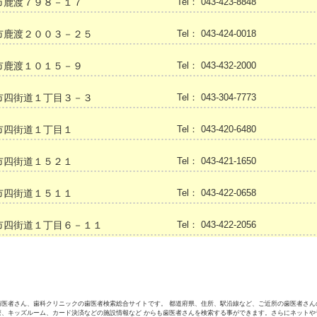
市鹿渡７９８－１７
Tel： 043-423-8848
市鹿渡２００３－２５
Tel： 043-424-0018
市鹿渡１０１５－９
Tel： 043-432-2000
市四街道１丁目３－３
Tel： 043-304-7773
市四街道１丁目１
Tel： 043-420-6480
市四街道１５２１
Tel： 043-421-1650
市四街道１５１１
Tel： 043-422-0658
市四街道１丁目６－１１
Tel： 043-422-2056
歯医者さん、歯科クリニックの歯医者検索総合サイトです。 都道府県、住所、駅沿線など、ご近所の歯医者さん
療、キッズルーム、カード決済などの施設情報など からも歯医者さんを検索する事ができます。さらにネットや