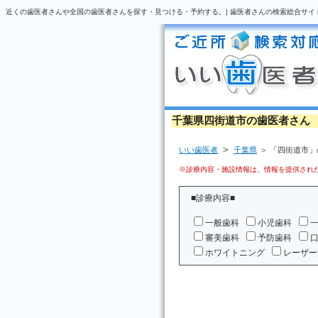
近くの歯医者さんや全国の歯医者さんを探す・見つける・予約する。| 歯医者さんの検索総合サイ
千葉県四街道市の歯医者さん
＞
いい歯医者
千葉県
＞ 「四街道市
※診療内容・施設情報は、情報を提供された
■診療内容■
一般歯科
小児歯科
審美歯科
予防歯科
ホワイトニング
レーザー