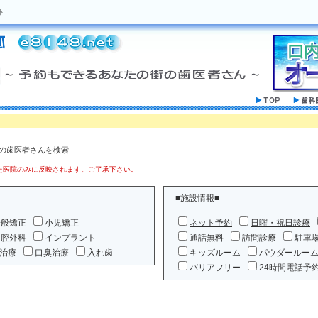
ト
」の歯医者さんを検索
医院のみに反映されます。ご了承下さい。
■施設情報■
一般矯正
小児矯正
ネット予約
日曜・祝日診療
口腔外科
インプラント
通話無料
訪問診療
駐車
治療
口臭治療
入れ歯
キッズルーム
パウダールー
バリアフリー
24時間電話予