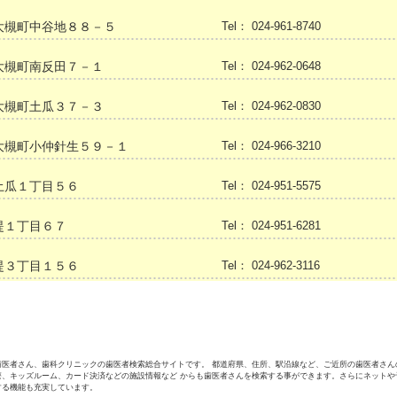
大槻町中谷地８８－５
Tel： 024-961-8740
大槻町南反田７－１
Tel： 024-962-0648
大槻町土瓜３７－３
Tel： 024-962-0830
大槻町小仲針生５９－１
Tel： 024-966-3210
土瓜１丁目５６
Tel： 024-951-5575
堤１丁目６７
Tel： 024-951-6281
堤３丁目１５６
Tel： 024-962-3116
歯医者さん、歯科クリニックの歯医者検索総合サイトです。 都道府県、住所、駅沿線など、ご近所の歯医者さん
療、キッズルーム、カード決済などの施設情報など からも歯医者さんを検索する事ができます。さらにネットや
する機能も充実しています。