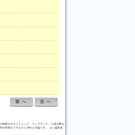
前へ
次へ
の検索やホワイトニング、インプラント、口臭治療な
予約専用ダイヤルから予約も可能です。 また歯医者