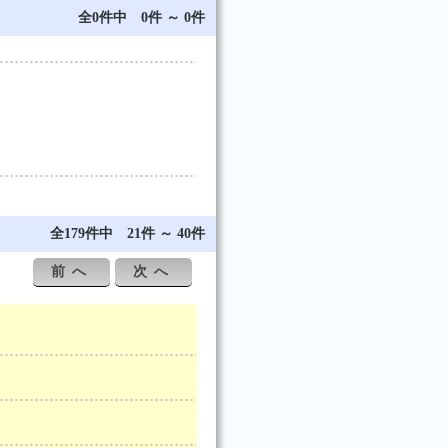
全0件中 0件 ～ 0件
全179件中 21件 ～ 40件
前へ
次へ