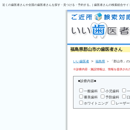
近くの歯医者さんや全国の歯医者さんを探す・見つける・予約する。| 歯医者さんの検索総合サイ
福島県郡山市の歯医者さん
＞
いい歯医者
福島県
＞ 「郡山市」
※診療内容・施設情報は、情報を提供された
■診療内容■
一般歯科
小児歯科
審美歯科
予防歯科
ホワイトニング
レーザー