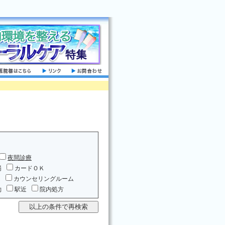
夜間診療
場
カードＯＫ
ム
カウンセリングルーム
約
駅近
院内処方