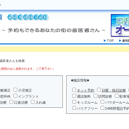
ト
の歯医者さんを検索
医院のみに反映されます。ご了承下さい。
■施設情報■
一般矯正
小児矯正
ネット予約
日曜・祝日診療
口腔外科
インプラント
通話無料
訪問診療
駐車
治療
口臭治療
入れ歯
キッズルーム
パウダールー
バリアフリー
24時間電話予