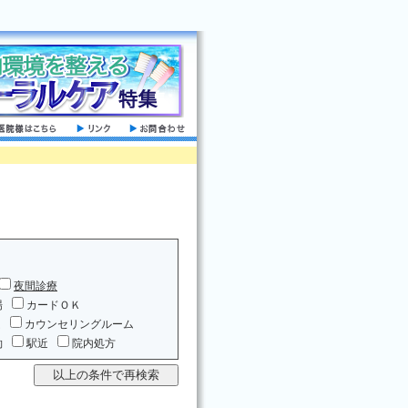
夜間診療
場
カードＯＫ
ム
カウンセリングルーム
約
駅近
院内処方