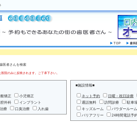
ト
の歯医者さんを検索
医院のみに反映されます。ご了承下さい。
■施設情報■
一般矯正
小児矯正
ネット予約
日曜・祝日診療
口腔外科
インプラント
通話無料
訪問診療
駐車
治療
口臭治療
入れ歯
キッズルーム
パウダールー
バリアフリー
24時間電話予