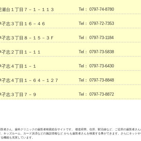
逆瀬台１丁目７－１－１１３
Tel： 0797-74-8780
伊孑志３丁目１６－４６
Tel： 0797-72-7353
伊孑志３丁目８－１５－３Ｆ
Tel： 0797-73-1184
伊孑志２丁目１－１１
Tel： 0797-73-5838
伊孑志４丁目１－１
Tel： 0797-73-6430
伊孑志４丁目１－６４－１２７
Tel： 0797-73-8848
伊孑志３丁目７－９
Tel： 0797-73-8872
歯医者さん、歯科クリニックの歯医者検索総合サイトです。 都道府県、住所、駅沿線など、ご近所の歯医者さん
療、キッズルーム、カード決済などの施設情報など からも歯医者さんを検索する事ができます。さらにネットや
する機能も充実しています。