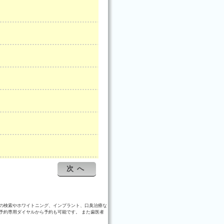
次へ
の検索やホワイトニング、インプラント、口臭治療な
予約専用ダイヤルから予約も可能です。 また歯医者