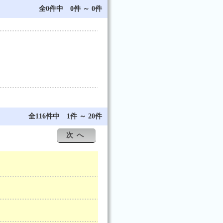
全0件中 0件 ～ 0件
全116件中 1件 ～ 20件
次へ