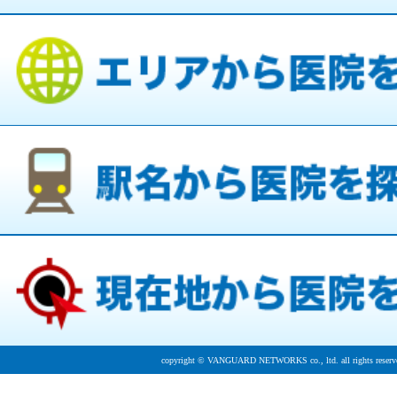
copyright © VANGUARD NETWORKS co., ltd. all rights reserv