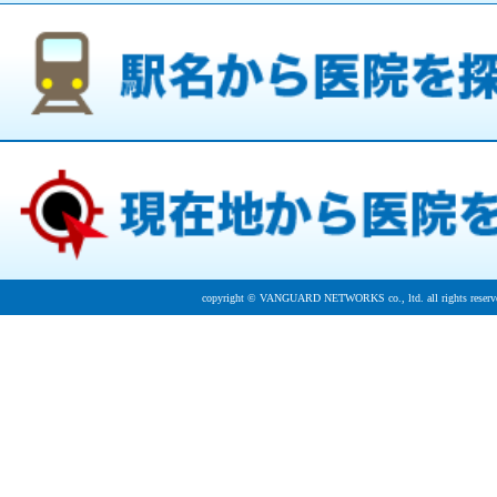
copyright © VANGUARD NETWORKS co., ltd. all rights reserv