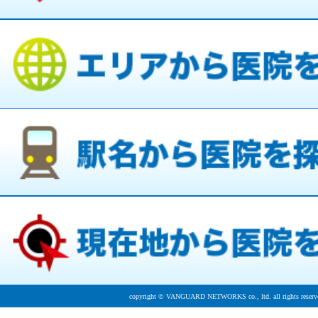
copyright © VANGUARD NETWORKS co., ltd. all rights reserv