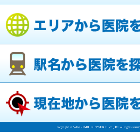
copyright © VANGUARD NETWORKS co., ltd. all rights reserv