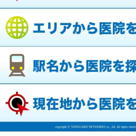
copyright © VANGUARD NETWORKS co., ltd. all rights reserv