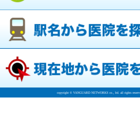
copyright © VANGUARD NETWORKS co., ltd. all rights reserv