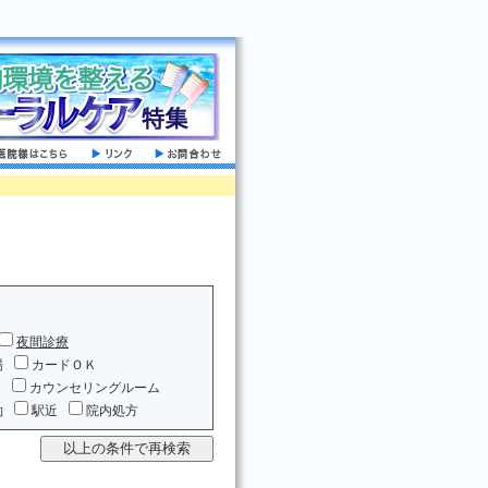
夜間診療
場
カードＯＫ
ム
カウンセリングルーム
約
駅近
院内処方