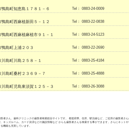
市鴨島町知恵島１７８１－６
Tel： 0883-24-0009
市鴨島町西麻植新田５－１２
Tel： 0883-22-0838
市鴨島町西麻植麻植市９１－１
Tel： 0883-24-5123
市鴨島町上浦２０３
Tel： 0883-22-2690
市川島町川島２５８－１
Tel： 0883-25-4184
市川島町桑村２３６９－７
Tel： 0883-25-4888
市川島町児島東須賀１２５－３
Tel： 0883-26-3088
歯医者さん、歯科クリニックの歯医者検索総合サイトです。 都道府県、住所、駅沿線など、ご近所の歯医者さん
療、キッズルーム、カード決済などの施設情報など からも歯医者さんを検索する事ができます。さらにネットや
する機能も充実しています。