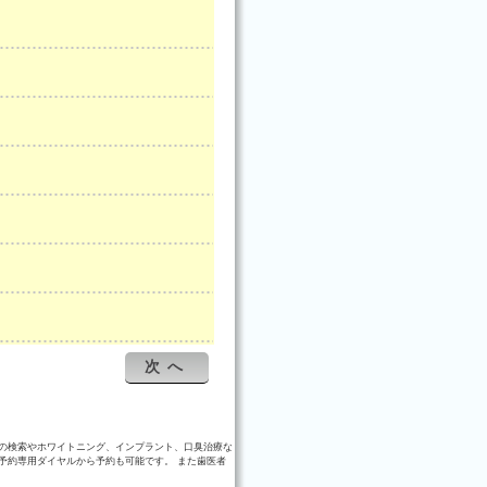
次へ
の検索やホワイトニング、インプラント、口臭治療な
予約専用ダイヤルから予約も可能です。 また歯医者