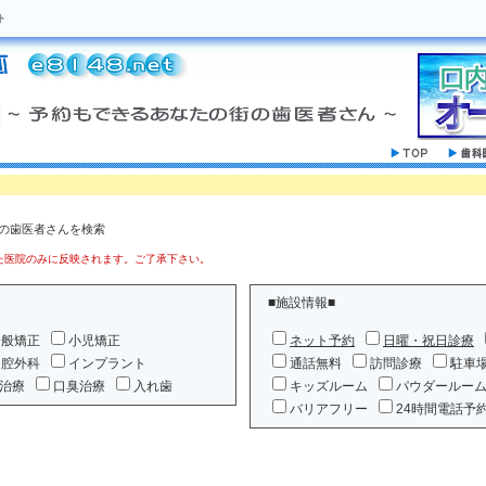
ト
」の歯医者さんを検索
医院のみに反映されます。ご了承下さい。
■施設情報■
一般矯正
小児矯正
ネット予約
日曜・祝日診療
口腔外科
インプラント
通話無料
訪問診療
駐車
治療
口臭治療
入れ歯
キッズルーム
パウダールー
バリアフリー
24時間電話予