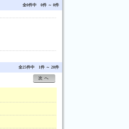
全0件中 0件 ～ 0件
全25件中 1件 ～ 20件
次へ