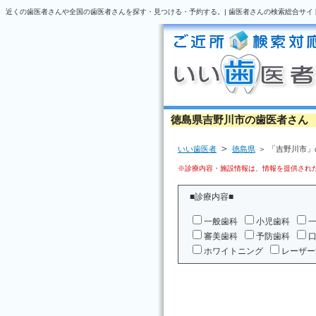
近くの歯医者さんや全国の歯医者さんを探す・見つける・予約する。| 歯医者さんの検索総合サイ
徳島県吉野川市の歯医者さん
＞
いい歯医者
徳島県
＞ 「吉野川市
※診療内容・施設情報は、情報を提供された
■診療内容■
一般歯科
小児歯科
審美歯科
予防歯科
ホワイトニング
レーザー