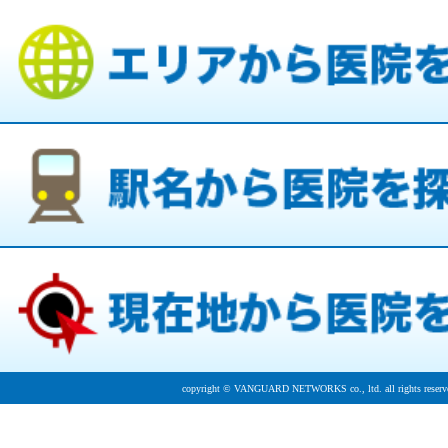
copyright © VANGUARD NETWORKS co., ltd. all rights reserv