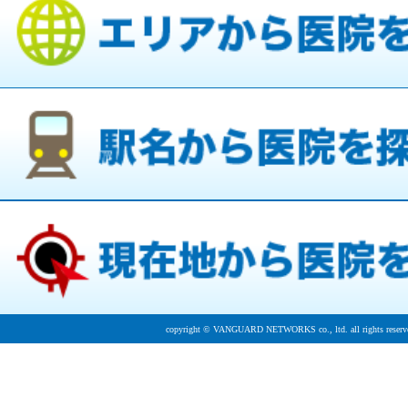
copyright © VANGUARD NETWORKS co., ltd. all rights reserv