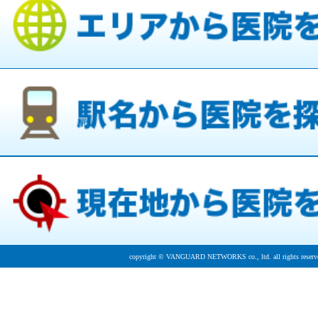
copyright © VANGUARD NETWORKS co., ltd. all rights reserv