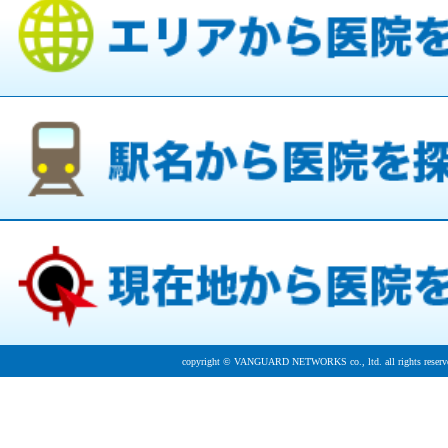
copyright © VANGUARD NETWORKS co., ltd. all rights reserv