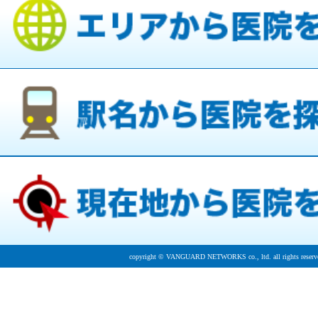
copyright © VANGUARD NETWORKS co., ltd. all rights reserv