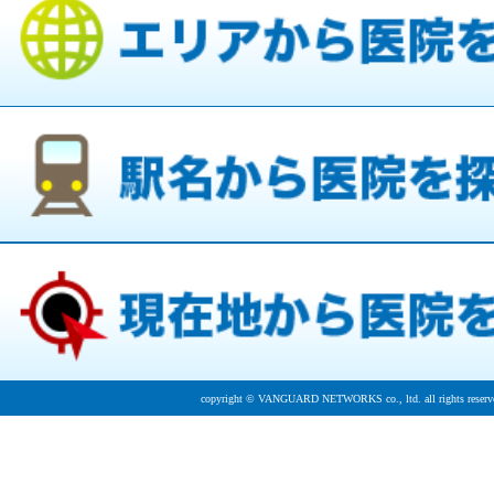
copyright © VANGUARD NETWORKS co., ltd. all rights reserv