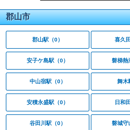
郡山市
郡山駅
（0）
喜久
安子ケ島駅
（0）
磐梯熱
中山宿駅
（0）
舞木
安積永盛駅
（0）
日和
谷田川駅
（0）
磐城守