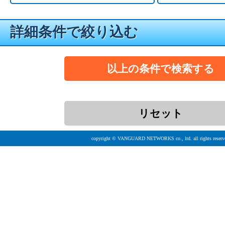
詳細条件で絞り込む
copyright © VANGUARD NETWORKS co., ltd. all rights reserv