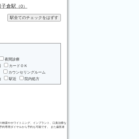
田子倉駅
（0）
夜間診療
場
カードＯＫ
ム
カウンセリングルーム
約
駅近
院内処方
の検索やホワイトニング、インプラント、口臭治療な
予約専用ダイヤルから予約も可能です。 また歯医者