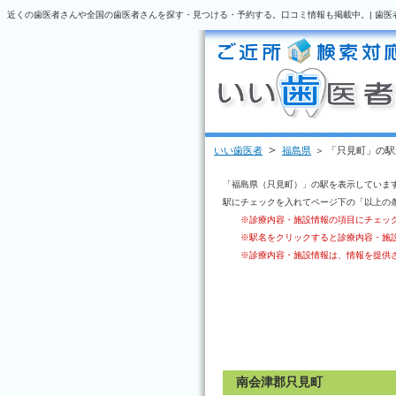
近くの歯医者さんや全国の歯医者さんを探す・見つける・予約する。口コミ情報も掲載中。| 歯医
＞
いい歯医者
福島県
＞ 「只見町」の
「福島県（只見町）」の駅を表示していま
駅にチェックを入れてページ下の「以上の
※診療内容・施設情報の項目にチェッ
※駅名をクリックすると診療内容・施
※診療内容・施設情報は、情報を提供
南会津郡只見町