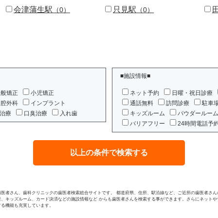
会津蒲生駅
只見駅
（0）
（0）
■施設情報■
一般矯正
小児矯正
ネット予約
日曜・祝日診療
口腔外科
インプラント
通話無料
訪問診療
駐車
治療
口臭治療
入れ歯
キッズルーム
パウダールー
バリアフリー
24時間電話予
歯医者さん、歯科クリニックの歯医者検索総合サイトです。 都道府県、住所、駅沿線など、ご近所の歯医者さん
療、キッズルーム、カード決済などの施設情報など からも歯医者さんを検索する事ができます。さらにネットや
する機能も充実しています。