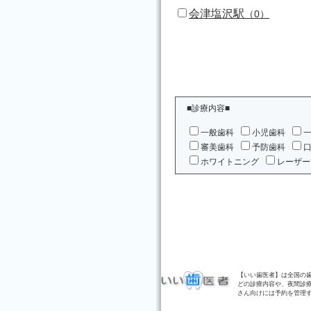
会津塩沢駅
（0）
■診療内容■
一般歯科
小児歯科
審美歯科
予防歯科
ホワイトニング
レーザー
【いい歯医者】は全国の
どの診療内容や、夜間診
さん向けには予約を管理