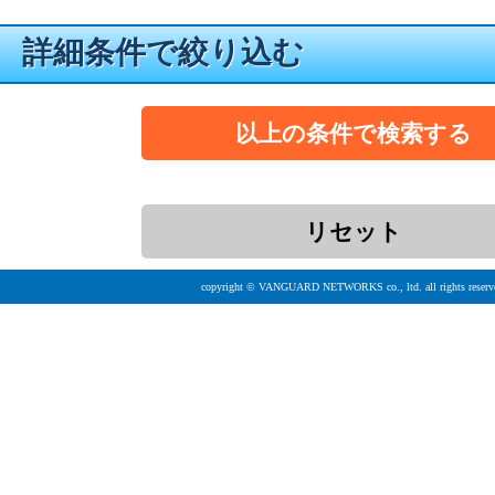
詳細条件で絞り込む
copyright © VANGUARD NETWORKS co., ltd. all rights reserv