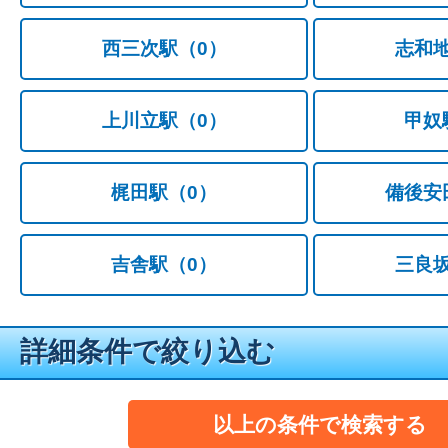
西三次駅
（0）
志和
上川立駅
（0）
甲奴
梶田駅
（0）
備後安
吉舎駅
（0）
三良
詳細条件で絞り込む