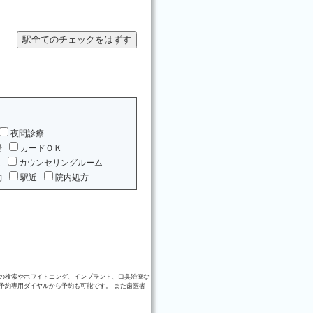
夜間診療
場
カードＯＫ
ム
カウンセリングルーム
約
駅近
院内処方
の検索やホワイトニング、インプラント、口臭治療な
予約専用ダイヤルから予約も可能です。 また歯医者