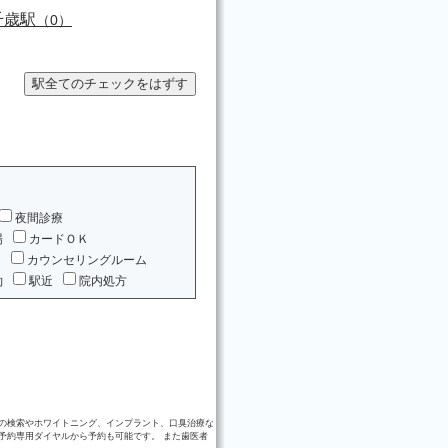
千歳駅
（0）
夜間診療
場
カードＯＫ
ム
カウンセリングルーム
約
駅近
院内処方
の検索やホワイトニング、インプラント、口臭治療な
予約専用ダイヤルから予約も可能です。 また歯医者