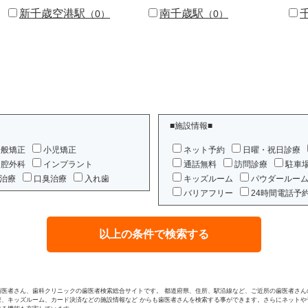
新千歳空港駅
南千歳駅
（0）
（0）
■施設情報■
一般矯正
小児矯正
ネット予約
日曜・祝日診療
口腔外科
インプラント
通話無料
訪問診療
駐車
治療
口臭治療
入れ歯
キッズルーム
パウダールー
バリアフリー
24時間電話予
歯医者さん、歯科クリニックの歯医者検索総合サイトです。 都道府県、住所、駅沿線など、ご近所の歯医者さん
療、キッズルーム、カード決済などの施設情報など からも歯医者さんを検索する事ができます。さらにネットや