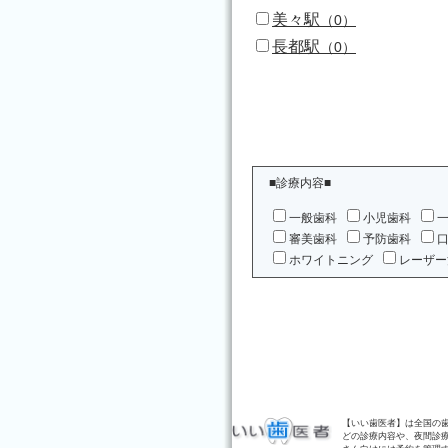
美々駅
（0）
長都駅
（0）
■診療内容■
一般歯科
小児歯科
審美歯科
予防歯科
ホワイトニング
レーザー
【いい歯医者】は全国の
どの診療内容や、夜間診